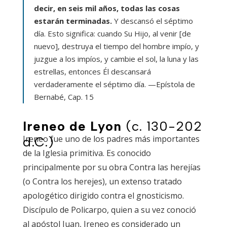
decir, en seis mil años, todas las cosas
estarán terminadas.
Y descansó el séptimo
día. Esto significa: cuando Su Hijo, al venir [de
nuevo], destruya el tiempo del hombre impío, y
juzgue a los impíos, y cambie el sol, la luna y las
estrellas, entonces Él descansará
verdaderamente el séptimo día.
—Epístola de
Bernabé, Cap. 15
Ireneo de Lyon
(c. 130-202
Ireneo fue uno de los padres más importantes
d.C.)
de la Iglesia primitiva. Es conocido
principalmente por su obra
Contra las herejías
(o Contra los herejes), un extenso tratado
apologético dirigido contra el gnosticismo.
Discípulo de Policarpo, quien a su vez conoció
al apóstol Juan, Ireneo es considerado un