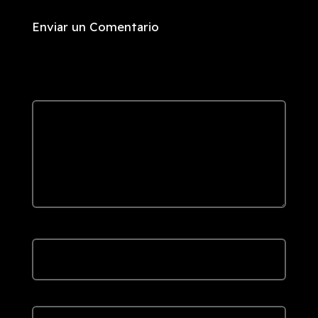
Enviar un Comentario
Tu dirección de correo electrónico no será publicada.
Los
campos obligatorios están marcados con
*
Comentario
*
Nombre
*
Correo electrónico
*