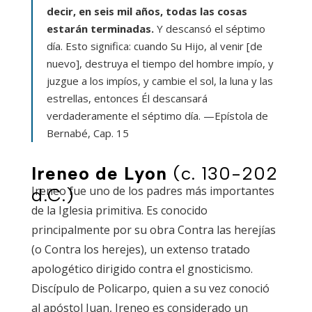
decir, en seis mil años, todas las cosas
estarán terminadas.
Y descansó el séptimo
día. Esto significa: cuando Su Hijo, al venir [de
nuevo], destruya el tiempo del hombre impío, y
juzgue a los impíos, y cambie el sol, la luna y las
estrellas, entonces Él descansará
verdaderamente el séptimo día.
—Epístola de
Bernabé, Cap. 15
Ireneo de Lyon
(c. 130-202
Ireneo fue uno de los padres más importantes
d.C.)
de la Iglesia primitiva. Es conocido
principalmente por su obra
Contra las herejías
(o Contra los herejes), un extenso tratado
apologético dirigido contra el gnosticismo.
Discípulo de Policarpo, quien a su vez conoció
al apóstol Juan, Ireneo es considerado un