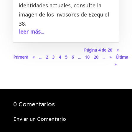
identidades actuales, consulte la
imagen de los invasores de Ezequiel
38
.
leer más...
Página 4 de 20
«
Primera
«
...
2
3
4
5
6
...
10
20
...
»
Última
»
0 Comentarios
Enviar un Comentario
Tu dirección de correo electrónico no será publicada.
Los