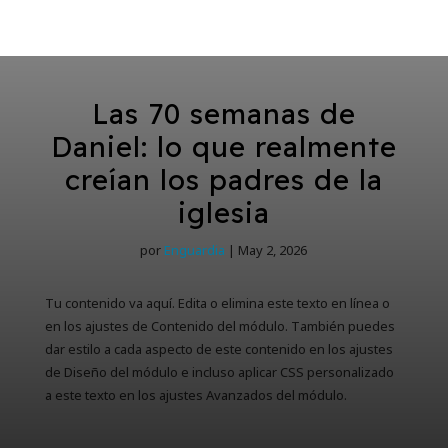
Las 70 semanas de
Daniel: lo que realmente
creían los padres de la
iglesia
por
Enguardia
|
May 2, 2026
Tu contenido va aquí. Edita o elimina este texto en línea o
en los ajustes de Contenido del módulo. También puedes
dar estilo a cada aspecto de este contenido en los ajustes
de Diseño del módulo e incluso aplicar CSS personalizado
a este texto en los ajustes Avanzados del módulo.