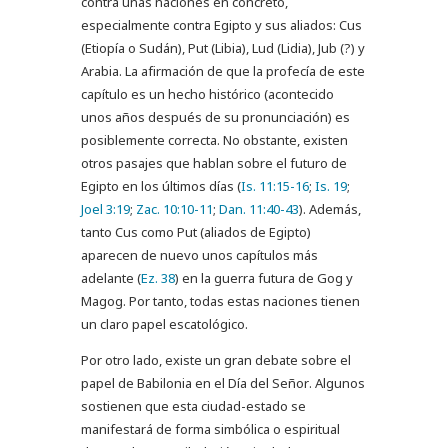
contra unas naciones en concreto,
especialmente contra Egipto y sus aliados: Cus
(Etiopía o Sudán), Put (Libia), Lud (Lidia), Jub (?) y
Arabia. La afirmación de que la profecía de este
capítulo es un hecho histórico (acontecido
unos años después de su pronunciación) es
posiblemente correcta. No obstante, existen
otros pasajes que hablan sobre el futuro de
Egipto en los últimos días (
Is. 11:15-16
;
Is. 19
;
Joel 3:19
;
Zac. 10:10-11
;
Dan. 11:40-43
). Además,
tanto Cus como Put (aliados de Egipto)
aparecen de nuevo unos capítulos más
adelante (
Ez. 38
) en la guerra futura de Gog y
Magog. Por tanto, todas estas naciones tienen
un claro papel escatológico.
Por otro lado, existe un gran debate sobre el
papel de Babilonia en el Día del Señor. Algunos
sostienen que esta ciudad-estado se
manifestará de forma simbólica o espiritual