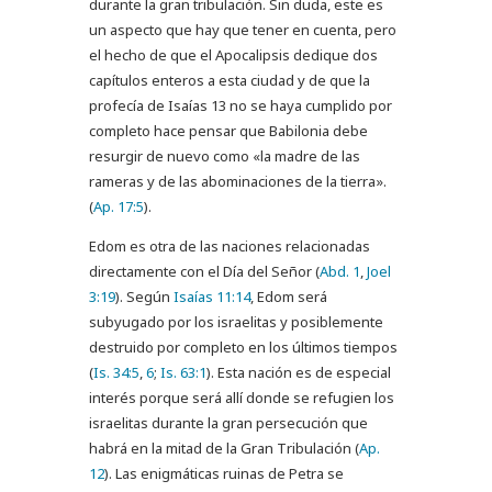
durante la gran tribulación. Sin duda, este es
un aspecto que hay que tener en cuenta, pero
el hecho de que el Apocalipsis dedique dos
capítulos enteros a esta ciudad y de que la
profecía de Isaías 13
no se haya cumplido por
completo hace pensar que Babilonia debe
resurgir de nuevo como «la madre de las
rameras y de las abominaciones de la tierra».
(
Ap. 17:5
).
Edom es otra de las naciones relacionadas
directamente con el Día del Señor (
Abd. 1
,
Joel
3:19
). Según
Isaías 11:14
, Edom será
subyugado por los israelitas y posiblemente
destruido por completo en los últimos tiempos
(
Is. 34:5
,
6
;
Is. 63:1
). Esta nación es de especial
interés porque será allí donde se refugien los
israelitas durante la gran persecución que
habrá en la mitad de la Gran Tribulación (
Ap.
12
). Las enigmáticas ruinas de Petra se