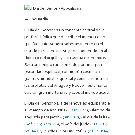
— Enguardia
E
l Día del Señor es un concepto central de la
profecía bíblica que describe el momento en
que Dios intervendrá soberanamente en el
mundo para ejecutar su juicio, poniendo fin al
dominio del orgullo y la injusticia del hombre.
Será un tiempo caracterizado por una gran
oscuridad espiritual, conmoción cósmica y
guerras mundiales que, tal y como anunciaron
los profetas del Antiguo y Nuevo Testamento,
traerán gran mortandad y caos al mundo actual.
El Día del Señor o Día de Jehová es equiparable
al «tiempo de angustia» (
Dan. 12:1
), «tiempo de
angustia para Jacob» (
Jer. 30:7
), «el día de la ira»
(
Sof. 1:15
;
Rom. 2:5
), el «día del juicio» (
Is. 2:12
;
Ap. 14:7
) y el «día del Señor Jesús» (
2 Cor. 1:14
),