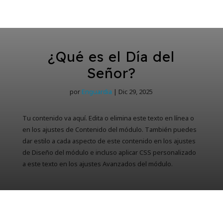
¿Qué es el Día del
Señor?
por
Enguardia
|
Dic 29, 2025
Tu contenido va aquí. Edita o elimina este texto en línea o
en los ajustes de Contenido del módulo. También puedes
dar estilo a cada aspecto de este contenido en los ajustes
de Diseño del módulo e incluso aplicar CSS personalizado
a este texto en los ajustes Avanzados del módulo.