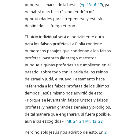
ponerse la marca de la bestia (
Ap 13:16-17
), ya
no habrá marcha atrás: no tendrán más
oportunidades para arrepentirse y estarán
destinados al fuego eterno.
El juicio individual será especialmente duro
para los
falsos profetas
. La Biblia contiene
numerosos pasajes que condenan a los falsos
profetas, pastores (líderes) y maestros.
Aunque algunas profecías se cumplieron en el
pasado, sobre todo con la caída de los reinos
de Israel y Judá, el Nuevo Testamento hace
referencia a los falsos profetas de los últimos
tiempos. Jesús mismo nos advirtió de esto:
«Porque se levantarán falsos Cristos y falsos
profetas, y harán grandes señales y prodigios,
de tal manera que engañarán, si fuera posible,
aun a los escogidos». (
Mt. 24
,
24
;
Mr. 13
,
22
).
Pero no solo Jesús nos advirtió de esto. En
2