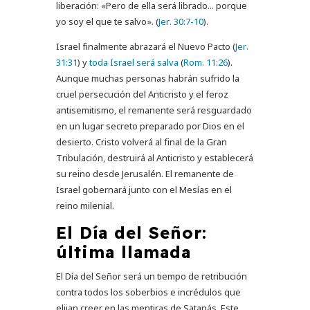
liberación: «Pero de ella será librado... porque
yo soy el que te salvo». (
Jer. 30:7-10
).
Israel finalmente abrazará el Nuevo Pacto (
Jer.
31:31
) y
toda Israel será salva
(
Rom. 11:26
).
Aunque muchas personas habrán sufrido la
cruel persecución del Anticristo y el feroz
antisemitismo, el remanente será resguardado
en un lugar secreto preparado por Dios en el
desierto. Cristo volverá al final de la Gran
Tribulación, destruirá al Anticristo y establecerá
su reino desde Jerusalén. El remanente de
Israel gobernará junto con el Mesías en el
reino milenial.
El Día del Señor:
última llamada
El Día del Señor será un tiempo de retribución
contra todos los soberbios e incrédulos que
elijan creer en las mentiras de Satanás. Este