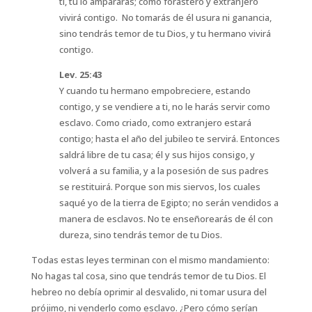
ti, tú lo ampararás; como forastero y extranjero
vivirá contigo. No tomarás de él usura ni ganancia,
sino tendrás temor de tu Dios, y tu hermano vivirá
contigo.
Lev. 25:43
Y cuando tu hermano empobreciere, estando
contigo, y se vendiere a ti, no le harás servir como
esclavo. Como criado, como extranjero estará
contigo; hasta el año del jubileo te servirá. Entonces
saldrá libre de tu casa; él y sus hijos consigo, y
volverá a su familia, y a la posesión de sus padres
se restituirá. Porque son mis siervos, los cuales
saqué yo de la tierra de Egipto; no serán vendidos a
manera de esclavos. No te enseñorearás de él con
dureza, sino tendrás temor de tu Dios.
Todas estas leyes terminan con el mismo mandamiento:
No hagas tal cosa, sino que tendrás temor de tu Dios. El
hebreo no debía oprimir al desvalido, ni tomar usura del
prójimo, ni venderlo como esclavo. ¿Pero cómo serían