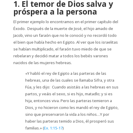
1. El temor de Dios salva y
próspera a la persona
El primer ejemplo lo encontramos en el primer capítulo del
Éxodo. Después de la muerte de José, el hijo amado de
Jacob, vino un faraón que no le conoció y no recordó todo
el bien que había hecho en Egipto. Al ver que los israelitas
se habían multiplicado, el faraón tuvo miedo de que se
rebelaran y decidió matar a todos los bebés varones
nacidos de las mujeres hebreas.
«Y habló el rey de Egipto a las parteras de las
hebreas, una de las cuales se llamaba Sifra, y otra
Fúa, y les dijo: Cuando asistáis a las hebreas en sus
partos, y veáis el sexo, si es hijo, matadlo; y si es
hija, entonces viva. Pero las parteras temieron a
Dios, y no hicieron como les mandó el rey de Egipto,
sino que preservaron la vida a los niños…Y por
haber las parteras temido a Dios, él prosperó sus
familias.» (
Ex. 1:15-17
)