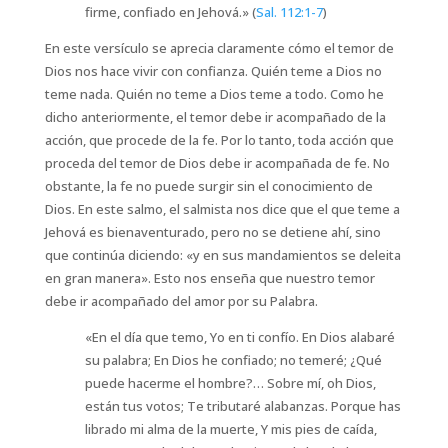
firme, confiado en Jehová.» (
Sal. 112:1-7
)
En este versículo se aprecia claramente cómo el temor de
Dios nos hace vivir con confianza. Quién teme a Dios no
teme nada. Quién no teme a Dios teme a todo. Como he
dicho anteriormente, el temor debe ir acompañado de la
acción, que procede de la fe. Por lo tanto, toda acción que
proceda del temor de Dios debe ir acompañada de fe. No
obstante, la fe no puede surgir sin el conocimiento de
Dios. En este salmo, el salmista nos dice que el que teme a
Jehová es bienaventurado, pero no se detiene ahí, sino
que continúa diciendo: «y en sus mandamientos se deleita
en gran manera». Esto nos enseña que nuestro temor
debe ir acompañado del amor por su Palabra.
«En el día que temo, Yo en ti confío. En Dios alabaré
su palabra; En Dios he confiado; no temeré; ¿Qué
puede hacerme el hombre?… Sobre mí, oh Dios,
están tus votos; Te tributaré alabanzas. Porque has
librado mi alma de la muerte, Y mis pies de caída,