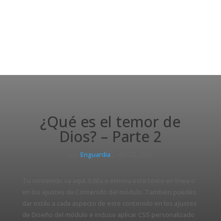
¿Qué es el temor de
Dios? – Parte 2
por
Enguardia
|
Abr 22, 2025
Tu contenido va aquí. Edita o elimina este texto en línea o
en los ajustes de Contenido del módulo. También puedes
dar estilo a cada aspecto de este contenido en los ajustes
de Diseño del módulo e incluso aplicar CSS personalizado