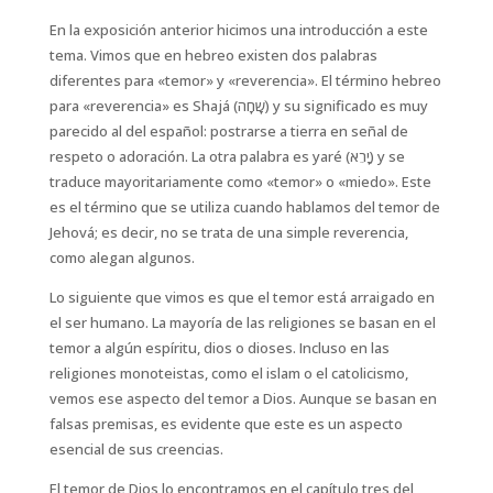
En la exposición anterior hicimos una introducción a este
tema. Vimos que en hebreo existen dos palabras
diferentes para «temor» y «reverencia». El término hebreo
para «reverencia» es Shajá (שָׁחָה) y su significado es muy
parecido al del español: postrarse a tierra en señal de
respeto o adoración. La otra palabra es yaré (יָרֵא) y se
traduce mayoritariamente como «temor» o «miedo». Este
es el término que se utiliza cuando hablamos del temor de
Jehová; es decir, no se trata de una simple reverencia,
como alegan algunos.
Lo siguiente que vimos es que el temor está arraigado en
el ser humano. La mayoría de las religiones se basan en el
temor a algún espíritu, dios o dioses. Incluso en las
religiones monoteistas, como el islam o el catolicismo,
vemos ese aspecto del temor a Dios. Aunque se basan en
falsas premisas, es evidente que este es un aspecto
esencial de sus creencias.
El temor de Dios lo encontramos en el capítulo tres del