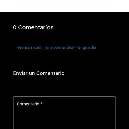
0 Comentarios
Trackbacks/Pingbacks
Reencarnación: ¿una buena idea? - Enguardia
- […] El
mindfulness llega a las guarderías […]
Enviar un Comentario
Tu dirección de correo electrónico no será publicada.
Los
campos obligatorios están marcados con
*