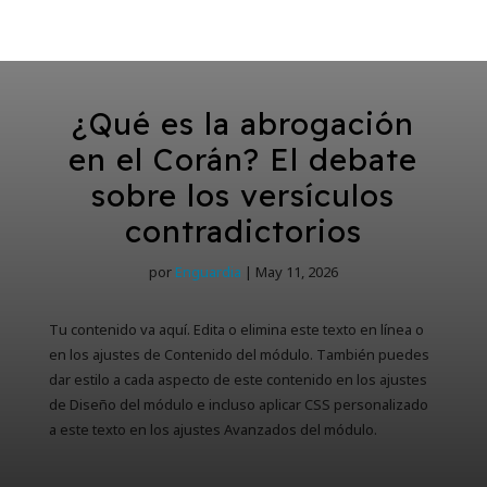
¿Qué es la abrogación
en el Corán? El debate
sobre los versículos
contradictorios
por
Enguardia
|
May 11, 2026
Tu contenido va aquí. Edita o elimina este texto en línea o
en los ajustes de Contenido del módulo. También puedes
dar estilo a cada aspecto de este contenido en los ajustes
de Diseño del módulo e incluso aplicar CSS personalizado
a este texto en los ajustes Avanzados del módulo.