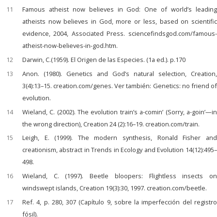
11
Famous atheist now believes in God: One of world’s leading
atheists now believes in God, more or less, based on scientific
evidence, 2004, Associated Press. sciencefindsgod.com/famous-
atheist-now-believes-in-god.htm.
12
Darwin, C.(1959). El Origen de las Especies. (1a ed.). p.170
13
Anon. (1980). Genetics and God’s natural selection, Creation,
3(4):13–15. creation.com/genes. Ver también: Genetics: no friend of
evolution.
14
Wieland, C. (2002). The evolution train’s a-comin’ (Sorry, a-goin’—in
the wrong direction), Creation 24 (2):16–19. creation.com/train.
15
Leigh, E. (1999). The modern synthesis, Ronald Fisher and
creationism, abstract in Trends in Ecology and Evolution 14(12):495–
498.
16
Wieland, C. (1997). Beetle bloopers: Flightless insects on
windswept islands, Creation 19(3):30, 1997. creation.com/beetle.
17
Ref. 4, p. 280, 307 (Capítulo 9, sobre la imperfección del registro
fósil).