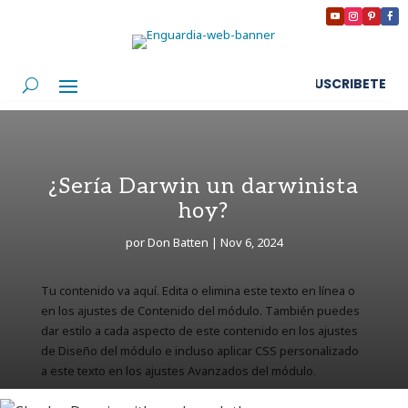
SUSCRIBETE
¿Sería Darwin un darwinista
hoy?
por
Don Batten
|
Nov 6, 2024
Tu contenido va aquí. Edita o elimina este texto en línea o
en los ajustes de Contenido del módulo. También puedes
dar estilo a cada aspecto de este contenido en los ajustes
de Diseño del módulo e incluso aplicar CSS personalizado
a este texto en los ajustes Avanzados del módulo.