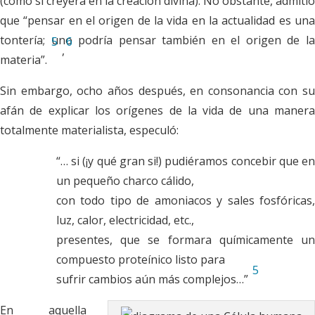
(como si creyera en la creación divina). No obstante, admitió
que “pensar en el origen de la vida en la actualidad es una
tontería; uno podría pensar también en el origen de la
5
6
,
materia”.
Sin embargo, ocho años después, en consonancia con su
afán de explicar los orígenes de la vida de una manera
totalmente materialista, especuló:
“… si (¡y qué gran si!) pudiéramos concebir que en
un pequeño charco cálido,
con todo tipo de amoniacos y sales fosfóricas,
luz, calor, electricidad, etc.,
presentes, que se formara químicamente un
compuesto proteínico listo para
5
sufrir cambios aún más complejos…”
En aquella