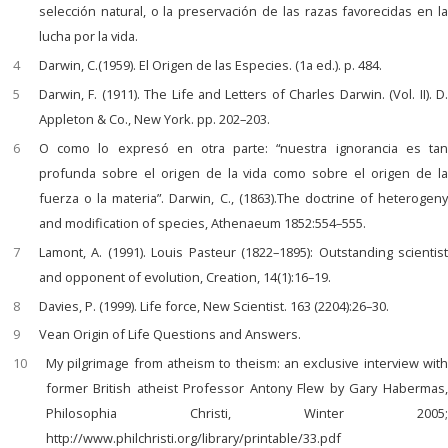
selección natural, o la preservación de las razas favorecidas en la
lucha por la vida.
4
Darwin, C.(1959).
El Origen de las Especies.
(1a ed.). p. 484.
5
Darwin, F. (1911). The Life and Letters of Charles Darwin. (Vol. II). D.
Appleton & Co., New York. pp. 202–203.
6
O como lo expresó en otra parte: “nuestra ignorancia es tan
profunda sobre el origen de la vida como sobre el origen de la
fuerza o la materia”. Darwin, C., (1863).The doctrine of heterogeny
and modification of species, Athenaeum 1852:554–555.
7
Lamont, A. (1991). Louis Pasteur (1822–1895): Outstanding scientist
and opponent of evolution, Creation, 14(1):16–19.
8
Davies, P. (1999). Life force, New Scientist. 163 (2204):26–30.
9
Vean Origin of Life Questions and Answers.
10
My pilgrimage from atheism to theism: an exclusive interview with
former British atheist Professor Antony Flew by Gary Habermas,
Philosophia Christi, Winter 2005;
http://www.philchristi.org/library/printable/33.pdf