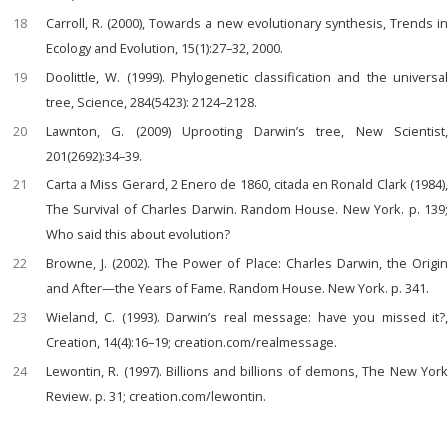
18
Carroll, R. (2000), Towards a new evolutionary synthesis, Trends in
Ecology and Evolution, 15(1):27–32, 2000.
19
Doolittle, W. (1999). Phylogenetic classification and the universal
tree, Science, 284(5423): 2124–2128.
20
Lawnton, G. (2009) Uprooting Darwin’s tree, New Scientist,
201(2692):34–39.
21
Carta a Miss Gerard, 2 Enero de 1860, citada en Ronald Clark (1984),
The Survival of Charles Darwin. Random House. New York. p. 139;
Who said this about evolution?
22
Browne, J. (2002). The Power of Place: Charles Darwin, the Origin
and After—the Years of Fame. Random House. New York. p. 341.
23
Wieland, C. (1993). Darwin’s real message: have you missed it?,
Creation, 14(4):16–19; creation.com/realmessage.
24
Lewontin, R. (1997). Billions and billions of demons, The New York
Review. p. 31; creation.com/lewontin.