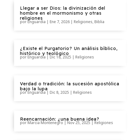
Llegar a ser Dios: la divinización del
hombre en el mormonismo y otras
religiones
por
Enguardia
|
Ene 7, 2026
|
Religiones
,
Biblia
¿Existe el Purgatorio? Un análisis bíblico,
histórico y teológico
por
Enguardia
|
Dic 18, 2025
|
Religiones
Verdad o tradición: la sucesión apostólica
bajo la lupa
por
Enguardia
|
Dic 8, 2025
|
Religiones
Reencarnación: ¿una buena idea?
por
Marcia Montenegro
|
Nov 25, 2025
|
Religiones