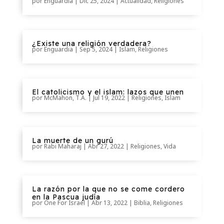
por
Enguardia
|
Dic 25, 2024
|
Actualidad
,
Religiones
¿Existe una religión verdadera?
por
Enguardia
|
Sep 5, 2024
|
Islam
,
Religiones
El catolicismo y el islam: lazos que unen
por
McMahon, T.A.
|
Jul 19, 2022
|
Religiones
,
Islam
La muerte de un gurú
por
Rabi Maharaj
|
Abr 27, 2022
|
Religiones
,
Vida
La razón por la que no se come cordero
en la Pascua judía
por
One For Israel
|
Abr 13, 2022
|
Biblia
,
Religiones