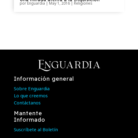
por
Enguardia
|
May 1, 2016
|
Religiones
Información general
Sobre Enguardia
Lo que creemos
Contáctanos
Mantente
Informado
Suscríbete al Boletín