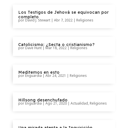
Los Testigos de Jehová se equivocan por
completo
por
David J. Stewart
|
Abr 7, 2022
|
Religiones
Catolicismo: ¿Secta o cristianismo?
por
Dave Hunt
|
Mar 18
, 2022
|
Religiones
Meditemos en esto
por
Enguardia
|
Abr 24, 2021
|
Religiones
Hillsong desenchufado
por
Enguardia
|
Ago 21
, 2020
|
Actualidad
,
Religiones
Una mirada atenta a la Inquisición