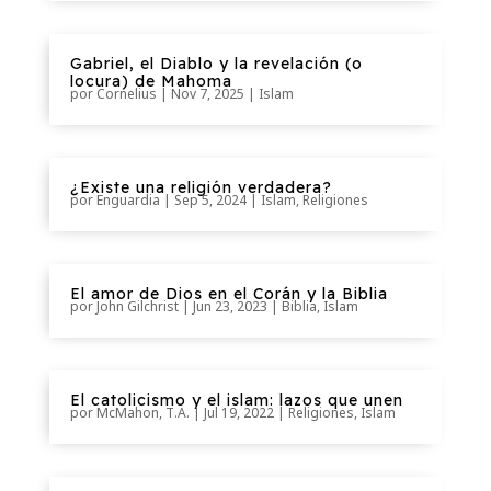
Gabriel, el Diablo y la revelación (o
locura) de Mahoma
por
Cornelius
|
Nov 7, 2025
|
Islam
¿Existe una religión verdadera?
por
Enguardia
|
Sep 5, 2024
|
Islam
,
Religiones
El amor de Dios en el Corán y la Biblia
por
John Gilchrist
|
Jun 23, 2023
|
Biblia
,
Islam
El catolicismo y el islam: lazos que unen
por
McMahon, T.A.
|
Jul 19, 2022
|
Religiones
,
Islam