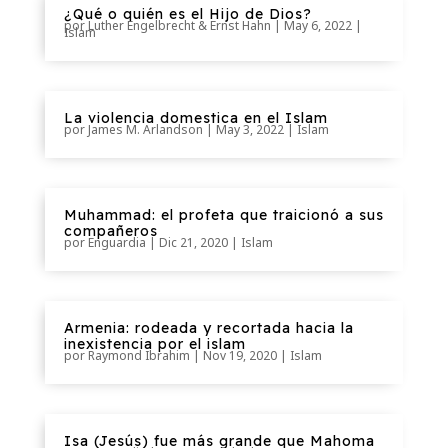
¿Qué o quién es el Hijo de Dios?
por
Luther Engelbrecht & Ernst Hahn
|
May 6, 2022
|
Islam
La violencia domestica en el Islam
por
James M. Arlandson
|
May 3, 2022
|
Islam
Muhammad: el profeta que traicionó a sus
compañeros
por
Enguardia
|
Dic 21, 2020
|
Islam
Armenia: rodeada y recortada hacia la
inexistencia por el islam
por
Raymond Ibrahim
|
Nov 19, 2020
|
Islam
Isa (Jesús) fue más grande que Mahoma